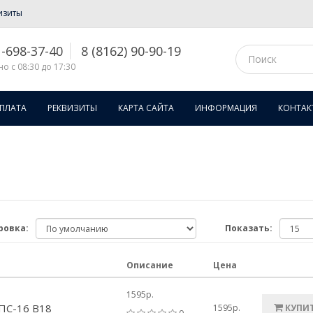
изиты
1-698-37-40
8 (8162) 90-90-19
о с 08:30 до 17:30
ОПЛАТА
РЕКВИЗИТЫ
КАРТА САЙТА
ИНФОРМАЦИЯ
КОНТАК
ровка:
Показать:
Описание
Цена
1595р.
 ПС-16 В18
1595р.
КУПИ