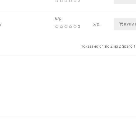
0
67р.
и
67р.
КУПИ
0
Показано с 1 по 2 из 2 (всего 