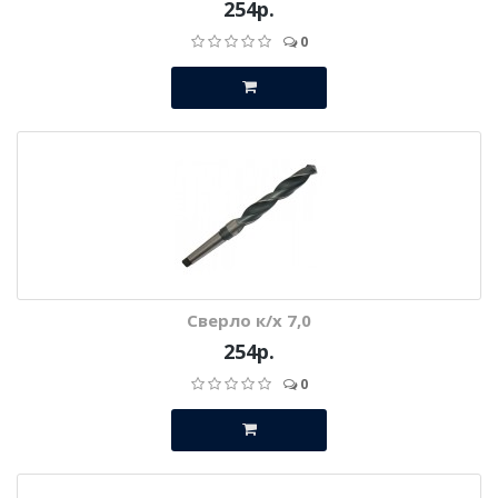
254р.
0
Сверло к/х 7,0
254р.
0