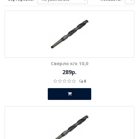
Сверло к/х 10,0
289р.
0