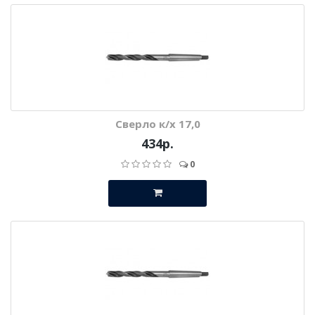
Сверло к/х 17,0
434р.
0