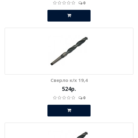
0
Сверло к/х 19,4
524р.
0