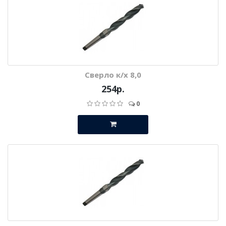
Сверло к/х 8,0
254р.
0