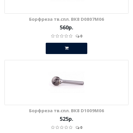
Борфреза тв.спл. ВК8 D0807М06
560р.
0
Борфреза тв.спл. ВК8 D1009М06
525р.
0