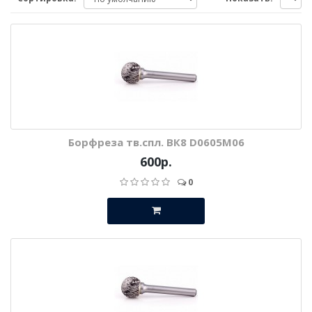
Борфреза тв.спл. ВК8 D0605М06
600р.
0