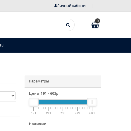
Личный кабинет
0
ТЫ
Параметры
Цена
191
-
603
р.
191
193
206
249
603
Наличие