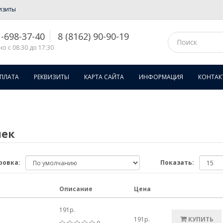
изиты
1-698-37-40
8 (8162) 90-90-19
о с 08:30 до 17:30
ОПЛАТА
РЕКВИЗИТЫ
КАРТА САЙТА
ИНФОРМАЦИЯ
КОНТАК
шек
ровка:
Показать:
Описание
Цена
191р.
191р.
КУПИТЬ