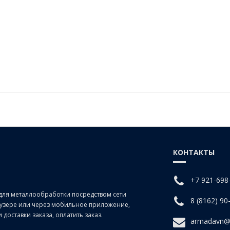
КОНТАКТЫ
+7 921-698
для металлообработки посредством сети
8 (8162) 90
раузере или через мобильное приложение,
доставки заказа, оплатить заказ.
armadavn@