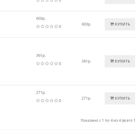
0
603р.
603р.
КУПИТЬ
0
361р.
361р.
КУПИТЬ
0
271р.
271р.
КУПИТЬ
0
Показано с 1 по 4 из 4 (всего 