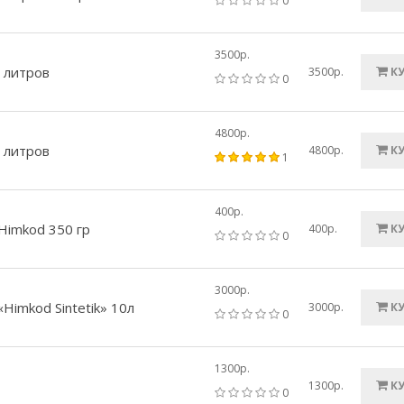
0
3500р.
 литров
3500р.
К
0
4800р.
 литров
4800р.
К
1
400р.
Himkod 350 гр
400р.
К
0
3000р.
imkod Sintetik» 10л
3000р.
К
0
1300р.
1300р.
К
0