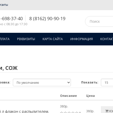
изиты
1-698-37-40
8 (8162) 90-90-19
о с 08:30 до 17:30
ОПЛАТА
РЕКВИЗИТЫ
КАРТА САЙТА
ИНФОРМАЦИЯ
КОНТАК
и, СОЖ
ровка:
Показать:
Описание
Цена
380р.
 л флакон с распылителем.
380р.
К