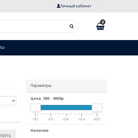
Личный кабинет
0
ТЫ
Параметры
Цена
380
-
4800
р.
380
409
698
1694
4800
Наличие
УПИТЬ