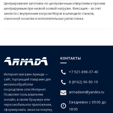
Центрирование заготовок по центровочным отверстиям и прочим
центрируемым при низкой осевой нагрузке. Фиксация – за счет
захлеста с внутренним конусом Морзе в шпинделе станков,
станочной оснастки и исполнительных узлов станка.
КОНТАКТЫ
+7 921-698-37-40
Интернет-магазин Армада —
сайт, торгующий товарами для
8 (8162) 90-90-19
металлообработки
посредством сети Интернет.
armadavn@yandex.ru
Позволяет пользователям
онлайн, в своём браузере или
Ежедневно с 09:00 до
через мобильное приложение,
18:00
сформировать заказ на покупку,