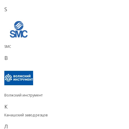
S
SMC
В
Волжский инструмент
К
Канашский завод резцов
Л