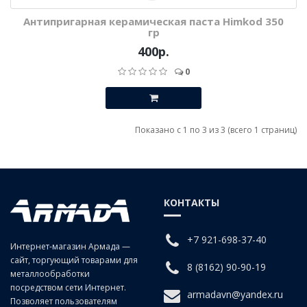
Антипригарная керамическая паста Himkod 350
гр
400р.
0
Показано с 1 по 3 из 3 (всего 1 страниц)
КОНТАКТЫ
+7 921-698-37-40
Интернет-магазин Армада —
сайт, торгующий товарами для
8 (8162) 90-90-19
металлообработки
посредством сети Интернет.
armadavn@yandex.ru
Позволяет пользователям