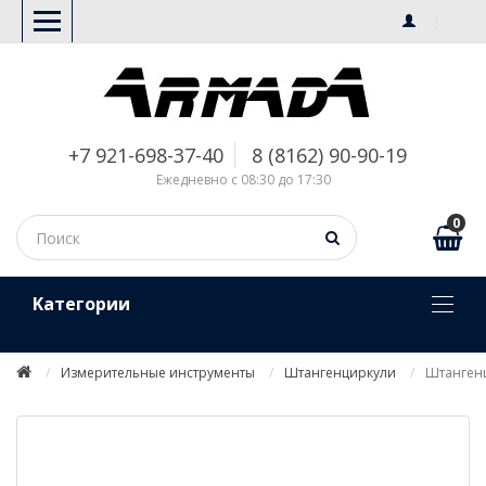
+7 921-698-37-40
8 (8162) 90-90-19
Ежедневно с 08:30 до 17:30
0
Kатегории
Измерительные инструменты
Штангенциркули
Штангенци