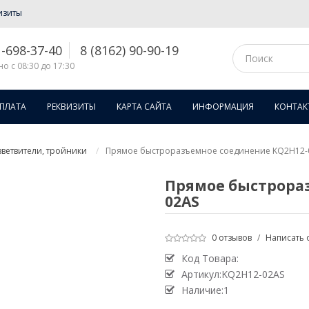
изиты
1-698-37-40
8 (8162) 90-90-19
о с 08:30 до 17:30
ОПЛАТА
РЕКВИЗИТЫ
КАРТА САЙТА
ИНФОРМАЦИЯ
КОНТАК
ветвители, тройники
Прямое быстроразъемное соединение KQ2H12-
Прямое быстрора
02AS
0 отзывов
/
Написать 
Код Товара:
Артикул:KQ2H12-02AS
Наличие:1