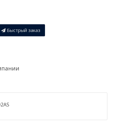
Быстрый заказ
мпании
02AS