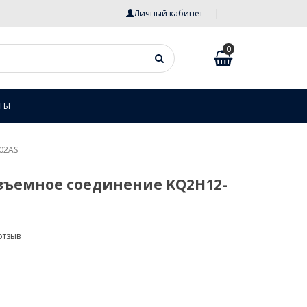
Личный кабинет
0
ТЫ
02AS
зъемное соединение KQ2H12-
отзыв