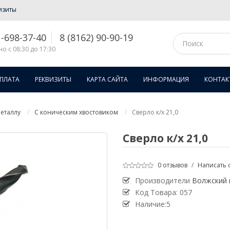
изиты
1-698-37-40
8 (8162) 90-90-19
о с 08:30 до 17:30
ОПЛАТА
РЕКВИЗИТЫ
КАРТА САЙТА
ИНФОРМАЦИЯ
КОНТАК
еталлу
С коническим хвостовиком
Сверло к/х 21,0
Сверло к/х 21,0
0 отзывов
/
Написать 
Производители
Волжский 
Код Товара:
057
Наличие:5