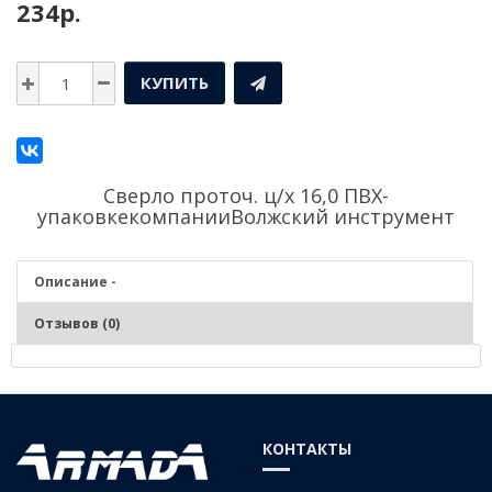
234р.
КУПИТЬ
Сверло проточ. ц/х 16,0 ПВХ-
упаковкекомпании
Волжский инструмент
Описание -
Отзывов (0)
Описание - Сверло проточ. ц/х 16,0 ПВХ-упаковке
Сверление цилиндрических отверстий в заготовках и изделиях из
КОНТАКТЫ
чугунов, сталей средней и низкой твердости, цветных сплавах,
пластмассах, древесных материалов. Фиксация – во внутренний