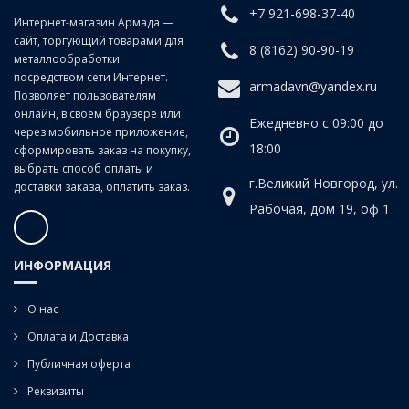
+7 921-698-37-40
Класс точности:
B (продольно-винтовой прокат)
Интернет-магазин Армада —
сайт, торгующий товарами для
Угол наклона спирали:
20°
8 (8162) 90-90-19
металлообработки
посредством сети Интернет.
armadavn@yandex.ru
Позволяет пользователям
онлайн, в своём браузере или
Ежедневно с 09:00 до
через мобильное приложение,
18:00
сформировать заказ на покупку,
выбрать способ оплаты и
г.Великий Новгород, ул.
доставки заказа, оплатить заказ.
Рабочая, дом 19, оф 1
ИНФОРМАЦИЯ
О нас
Оплата и Доставка
Публичная оферта
Реквизиты