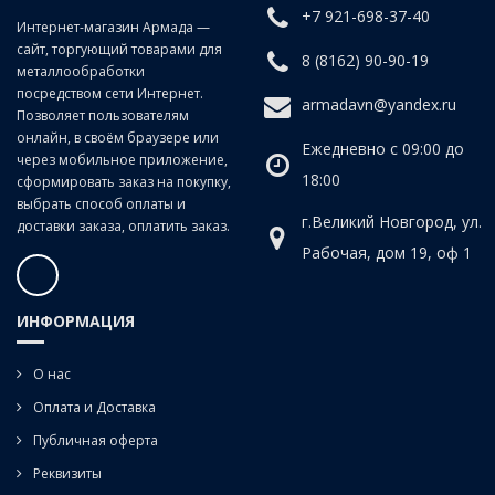
+7 921-698-37-40
Класс точности:
B (продольно-винтовой прокат)
Интернет-магазин Армада —
сайт, торгующий товарами для
Угол наклона спирали:
20°
8 (8162) 90-90-19
металлообработки
посредством сети Интернет.
armadavn@yandex.ru
Позволяет пользователям
онлайн, в своём браузере или
Ежедневно с 09:00 до
через мобильное приложение,
18:00
сформировать заказ на покупку,
выбрать способ оплаты и
г.Великий Новгород, ул.
доставки заказа, оплатить заказ.
Рабочая, дом 19, оф 1
ИНФОРМАЦИЯ
О нас
Оплата и Доставка
Публичная оферта
Реквизиты