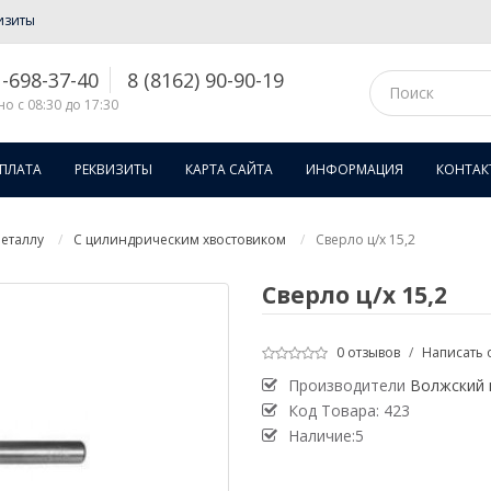
изиты
1-698-37-40
8 (8162) 90-90-19
о с 08:30 до 17:30
ОПЛАТА
РЕКВИЗИТЫ
КАРТА САЙТА
ИНФОРМАЦИЯ
КОНТАК
еталлу
С цилиндрическим хвостовиком
Сверло ц/х 15,2
Сверло ц/х 15,2
0 отзывов
/
Написать 
Производители
Волжский 
Код Товара:
423
Наличие:5