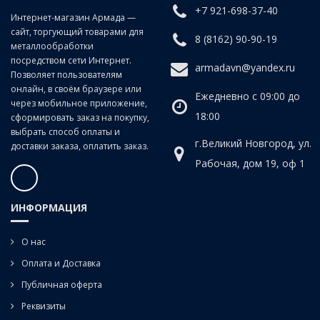
+7 921-698-37-40
Класс точности:
B (продольно-винтовой прокат)
Интернет-магазин Армада —
сайт, торгующий товарами для
Угол наклона спирали:
20°
8 (8162) 90-90-19
металлообработки
посредством сети Интернет.
armadavn@yandex.ru
Позволяет пользователям
онлайн, в своём браузере или
Ежедневно с 09:00 до
через мобильное приложение,
18:00
сформировать заказ на покупку,
выбрать способ оплаты и
г.Великий Новгород, ул.
доставки заказа, оплатить заказ.
Рабочая, дом 19, оф 1
ИНФОРМАЦИЯ
О нас
Оплата и Доставка
Публичная оферта
Реквизиты