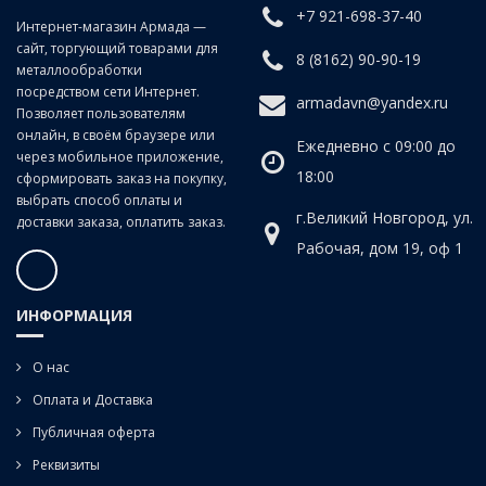
+7 921-698-37-40
Класс точности:
B (продольно-винтовой прокат)
Интернет-магазин Армада —
сайт, торгующий товарами для
Угол наклона спирали:
20°
8 (8162) 90-90-19
металлообработки
посредством сети Интернет.
armadavn@yandex.ru
Позволяет пользователям
онлайн, в своём браузере или
Ежедневно с 09:00 до
через мобильное приложение,
18:00
сформировать заказ на покупку,
выбрать способ оплаты и
г.Великий Новгород, ул.
доставки заказа, оплатить заказ.
Рабочая, дом 19, оф 1
ИНФОРМАЦИЯ
О нас
Оплата и Доставка
Публичная оферта
Реквизиты