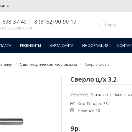
изиты
1-698-37-40
8 (8162) 90-90-19
о с 08:30 до 17:30
ОПЛАТА
РЕКВИЗИТЫ
КАРТА САЙТА
ИНФОРМАЦИЯ
КОНТАК
еталлу
С цилиндрическим хвостовиком
Сверло ц/х 3,2
Сверло ц/х 3,2
0 отзывов
/
Написать 
Код Товара:
331
Наличие:10
9р.