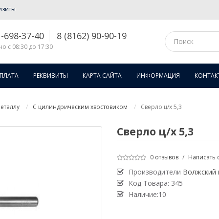
изиты
1-698-37-40
8 (8162) 90-90-19
о с 08:30 до 17:30
ОПЛАТА
РЕКВИЗИТЫ
КАРТА САЙТА
ИНФОРМАЦИЯ
КОНТАК
еталлу
С цилиндрическим хвостовиком
Сверло ц/х 5,3
Сверло ц/х 5,3
0 отзывов
/
Написать 
Производители
Волжский 
Код Товара:
345
Наличие:10