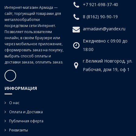
+7 921-698-37-40
Класс точности:
B (продольно-винтовой прокат)
Интернет-магазин Армада —
сайт, торгующий товарами для
Угол наклона спирали:
20°
8 (8162) 90-90-19
металлообработки
посредством сети Интернет.
armadavn@yandex.ru
Позволяет пользователям
онлайн, в своём браузере или
Ежедневно с 09:00 до
через мобильное приложение,
18:00
сформировать заказ на покупку,
выбрать способ оплаты и
г.Великий Новгород, ул.
доставки заказа, оплатить заказ.
Рабочая, дом 19, оф 1
ИНФОРМАЦИЯ
О нас
Оплата и Доставка
Публичная оферта
Реквизиты