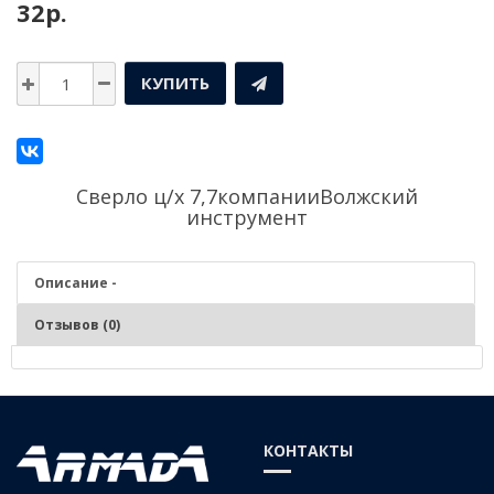
32р.
КУПИТЬ
Сверло ц/х 7,7компании
Волжский
инструмент
Описание -
Отзывов (0)
Описание - Сверло ц/х 7,7
Серия:
Средняя
КОНТАКТЫ
Материал:
Р6М5 (быстрорежущая сталь)