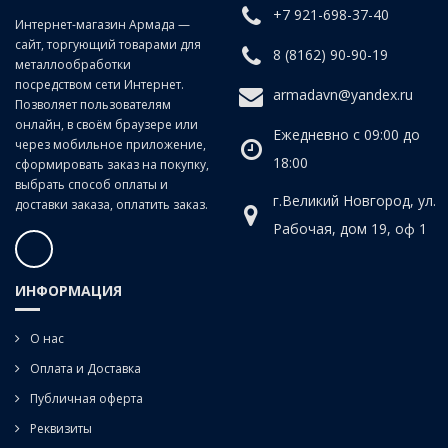
+7 921-698-37-40
Класс точности:
B (продольно-винтовой прокат)
Интернет-магазин Армада —
сайт, торгующий товарами для
Угол наклона спирали:
20°
8 (8162) 90-90-19
металлообработки
посредством сети Интернет.
armadavn@yandex.ru
Позволяет пользователям
онлайн, в своём браузере или
Ежедневно с 09:00 до
через мобильное приложение,
18:00
сформировать заказ на покупку,
выбрать способ оплаты и
г.Великий Новгород, ул.
доставки заказа, оплатить заказ.
Рабочая, дом 19, оф 1
ИНФОРМАЦИЯ
О нас
Оплата и Доставка
Публичная оферта
Реквизиты