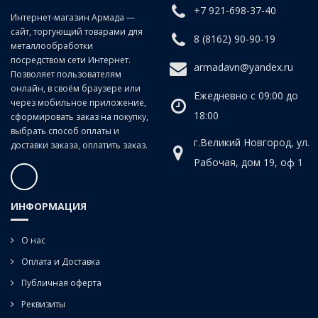
+7 921-698-37-40
Класс точности:
B (продольно-винтовой прокат)
Интернет-магазин Армада —
сайт, торгующий товарами для
Угол наклона спирали:
20°
8 (8162) 90-90-19
металлообработки
посредством сети Интернет.
armadavn@yandex.ru
Позволяет пользователям
онлайн, в своём браузере или
Ежедневно с 09:00 до
через мобильное приложение,
18:00
сформировать заказ на покупку,
выбрать способ оплаты и
г.Великий Новгород, ул.
доставки заказа, оплатить заказ.
Рабочая, дом 19, оф 1
ИНФОРМАЦИЯ
О нас
Оплата и Доставка
Публичная оферта
Реквизиты