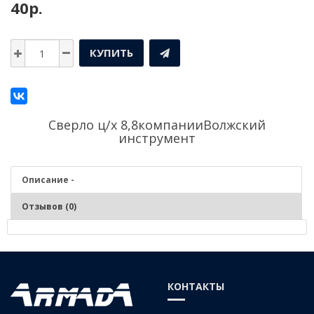
40р.
КУПИТЬ
Сверло ц/х 8,8компании
Волжский
инструмент
Описание -
Отзывов (0)
Описание - Сверло ц/х 8,8
Серия:
Средняя
КОНТАКТЫ
Материал:
Р6М5 (быстрорежущая сталь)