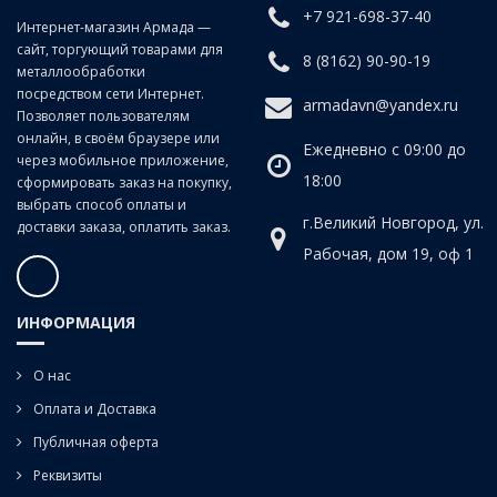
+7 921-698-37-40
Класс точности:
B (продольно-винтовой прокат)
Интернет-магазин Армада —
сайт, торгующий товарами для
Угол наклона спирали:
20°
8 (8162) 90-90-19
металлообработки
посредством сети Интернет.
armadavn@yandex.ru
Позволяет пользователям
онлайн, в своём браузере или
Ежедневно с 09:00 до
через мобильное приложение,
18:00
сформировать заказ на покупку,
выбрать способ оплаты и
г.Великий Новгород, ул.
доставки заказа, оплатить заказ.
Рабочая, дом 19, оф 1
ИНФОРМАЦИЯ
О нас
Оплата и Доставка
Публичная оферта
Реквизиты