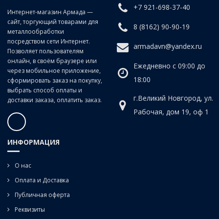
+7 921-698-37-40
Класс точности:
B (продольно-винтовой прокат)
Интернет-магазин Армада —
сайт, торгующий товарами для
Угол наклона спирали:
20°
8 (8162) 90-90-19
металлообработки
посредством сети Интернет.
armadavn@yandex.ru
Позволяет пользователям
онлайн, в своём браузере или
Ежедневно с 09:00 до
через мобильное приложение,
18:00
сформировать заказ на покупку,
выбрать способ оплаты и
г.Великий Новгород, ул.
доставки заказа, оплатить заказ.
Рабочая, дом 19, оф 1
ИНФОРМАЦИЯ
О нас
Оплата и Доставка
Публичная оферта
Реквизиты