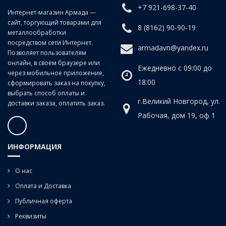
+7 921-698-37-40
Класс точности:
B (продольно-винтовой прокат)
Интернет-магазин Армада —
сайт, торгующий товарами для
Угол наклона спирали:
20°
8 (8162) 90-90-19
металлообработки
посредством сети Интернет.
armadavn@yandex.ru
Позволяет пользователям
онлайн, в своём браузере или
Ежедневно с 09:00 до
через мобильное приложение,
18:00
сформировать заказ на покупку,
выбрать способ оплаты и
г.Великий Новгород, ул.
доставки заказа, оплатить заказ.
Рабочая, дом 19, оф 1
ИНФОРМАЦИЯ
О нас
Оплата и Доставка
Публичная оферта
Реквизиты