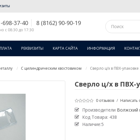
изиты
1-698-37-40
8 (8162) 90-90-19
о с 08:30 до 17:30
ОПЛАТА
РЕКВИЗИТЫ
КАРТА САЙТА
ИНФОРМАЦИЯ
КОНТАК
еталлу
С цилиндрическим хвостовиком
Сверло ц/х в ПВХ-упаковке 3
Сверло ц/х в ПВХ-уп
0 отзывов
/
Написать 
Производители
Волжский 
Код Товара:
438
Наличие:5