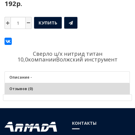
192р.
КУПИТЬ
Сверло ц/х нитрид титан
10,0компании
Волжский инструмент
Описание -
Отзывов (0)
Описание - Сверло ц/х нитрид титан 10,0
СВЕРЛО СПИРАЛЬНОЕ С ЦИЛИНДРИЧЕСКИМ ХВОСТОВИКОМ
КОНТАКТЫ
СРЕДНЕЙ СЕРИИ КЛАСС А, С ИЗНОСОСТОЙКИМ ПОКРЫТИЕМ ИЗ
НИТРИД ТИТАНА , СТАЛЬ Р6М5, ГОСТ 10902