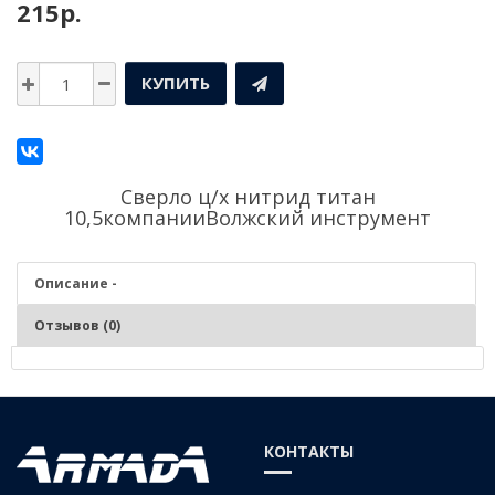
215р.
КУПИТЬ
Сверло ц/х нитрид титан
10,5компании
Волжский инструмент
Описание -
Отзывов (0)
Описание - Сверло ц/х нитрид титан 10,5
СВЕРЛО СПИРАЛЬНОЕ С ЦИЛИНДРИЧЕСКИМ ХВОСТОВИКОМ
КОНТАКТЫ
СРЕДНЕЙ СЕРИИ КЛАСС А, С ИЗНОСОСТОЙКИМ ПОКРЫТИЕМ ИЗ
НИТРИД ТИТАНА , СТАЛЬ Р6М5, ГОСТ 10902