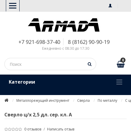
+7 921-698-37-40
8 (8162) 90-90-19
Ежедневно с 08:30 до 17:30
0
Kатегории
Металлорежущий инструмент
Сверла
По металлу
С 
Сверло ц/х 2,5 дл. сер. кл. А
0 отзывов
/
Написать отзыв