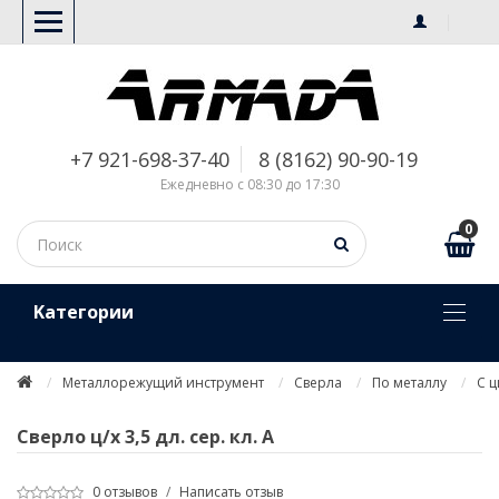
+7 921-698-37-40
8 (8162) 90-90-19
Ежедневно с 08:30 до 17:30
0
Kатегории
Металлорежущий инструмент
Сверла
По металлу
С 
Сверло ц/х 3,5 дл. сер. кл. А
0 отзывов
/
Написать отзыв