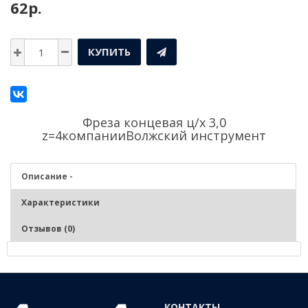
62р.
КУПИТЬ
Фреза концевая ц/х 3,0
z=4компании
Волжский инструмент
Описание -
Характеристики
Отзывов (0)
Описание - Фреза концевая ц/х 3,0 z=4
Используется для фрезерования заготовок и изделий из чугунов,
КОНТАКТЫ