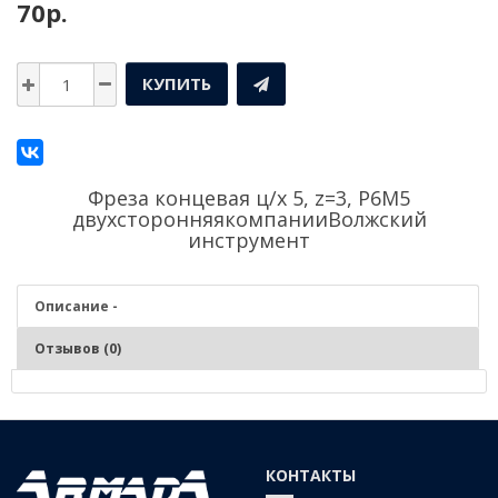
70р.
КУПИТЬ
Фреза концевая ц/х 5, z=3, P6M5
двухсторонняякомпании
Волжский
инструмент
Описание -
Отзывов (0)
Описание - Фреза концевая ц/х 5, z=3, P6M5
двухсторонняя
КОНТАКТЫ
Р6М5 (быстрорежущая сталь)