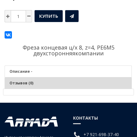
КУПИТЬ
Фреза концевая ц/х 8, z=4, PE6M5
двухсторонняякомпании
Описание -
Отзывов (0)
Описание - Фреза концевая ц/х 8, z=4, PE6M5
двухсторонняя
КОНТАКТЫ
+7 921-698-37-40