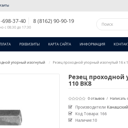
изиты
1-698-37-40
8 (8162) 90-90-19
о с 08:30 до 17:30
ОПЛАТА
РЕКВИЗИТЫ
КАРТА САЙТА
ИНФОРМАЦИЯ
КОНТАК
одной упорный изогнутый
Резец проходной упорный изогнутый 16 х 1
Резец проходной 
110 ВК8
0 отзывов
/
Написать 
Производители
Канашский
Код Товара:
166
Наличие:10