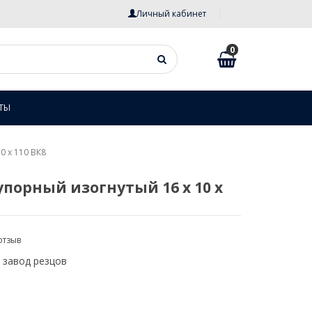
Личный кабинет
0
ТЫ
0 х 110 ВК8
упорный изогнутый 16 х 10 х
отзыв
 завод резцов