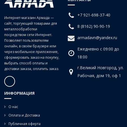
заготовках изделиях из чугунов, сталей средней и низкой
твердости, цветных сплавов.
+7 921-698-37-40
Интернет-магазин Армада —
сайт, торгующий товарами для
8 (8162) 90-90-19
металлообработки
Для сквозных отверстий.
посредством сети Интернет.
armadavn@yandex.ru
Позволяет пользователям
онлайн, в своём браузере или
Ежедневно с 09:00 до
через мобильное приложение,
18:00
сформировать заказ на покупку,
выбрать способ оплаты и
г.Великий Новгород, ул.
доставки заказа, оплатить заказ.
Рабочая, дом 19, оф 1
ИНФОРМАЦИЯ
О нас
Оплата и Доставка
Публичная оферта