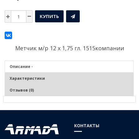
КУПИТЬ
Метчик м/р 12 х 1,75 гл. 1515компании
Описание -
Характеристики
Отзывов (0)
Описание - Метчик м/р 12 х 1,75 гл. 1515
Нарезание и калибрование метрической внутренней резьбы в
КОНТАКТЫ
заготовках изделиях из чугунов, сталей средней и низкой
твердости, цветных сплавов.