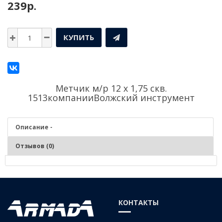
239р.
КУПИТЬ
Метчик м/р 12 х 1,75 скв.
1513компании
Волжский инструмент
Описание -
Отзывов (0)
Описание - Метчик м/р 12 х 1,75 скв. 1513
Нарезание и калибрование метрической внутренней резьбы в
КОНТАКТЫ
заготовках изделиях из чугунов, сталей средней и низкой
твердости, цветных сплавов.