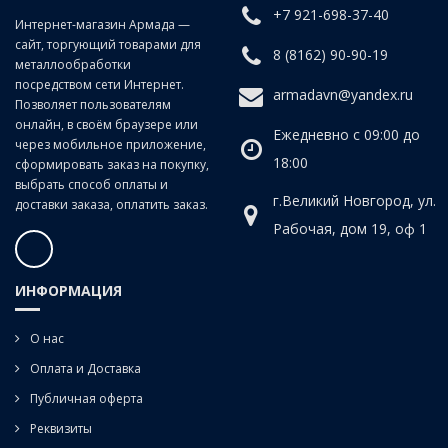
+7 921-698-37-40
Для глухих отверстий.
Интернет-магазин Армада —
сайт, торгующий товарами для
8 (8162) 90-90-19
металлообработки
посредством сети Интернет.
armadavn@yandex.ru
Позволяет пользователям
онлайн, в своём браузере или
Ежедневно с 09:00 до
через мобильное приложение,
18:00
сформировать заказ на покупку,
выбрать способ оплаты и
г.Великий Новгород, ул.
доставки заказа, оплатить заказ.
Рабочая, дом 19, оф 1
ИНФОРМАЦИЯ
О нас
Оплата и Доставка
Публичная оферта
Реквизиты