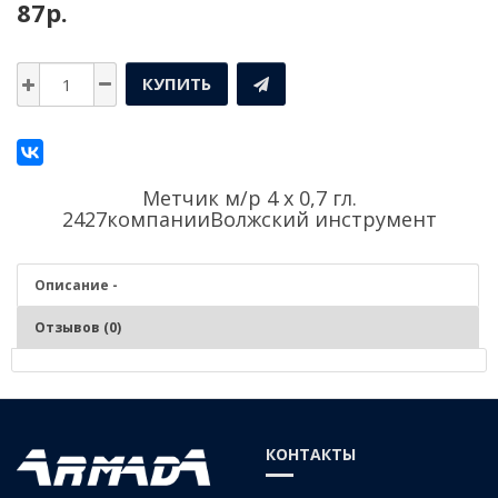
87р.
КУПИТЬ
Метчик м/р 4 х 0,7 гл.
2427компании
Волжский инструмент
Описание -
Отзывов (0)
Описание - Метчик м/р 4 х 0,7 гл. 2427
Нарезание и калибрование метрической внутренней резьбы в
КОНТАКТЫ
заготовках изделиях из чугунов, сталей средней и низкой
твердости, цветных сплавов.