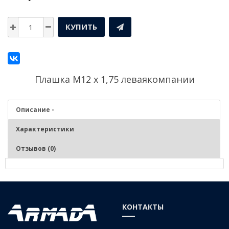
КУПИТЬ
Плашка М12 х 1,75 леваякомпании
Описание -
Характеристики
Отзывов (0)
Описание - Плашка М12 х 1,75 левая
Нарезание и калибрование наружной метрической резьбы на
КОНТАКТЫ
заготовках из сталей средней и низкой твердости, цветных сплавов,
изготавливаемых в объемах серий. Фиксация – ручные и