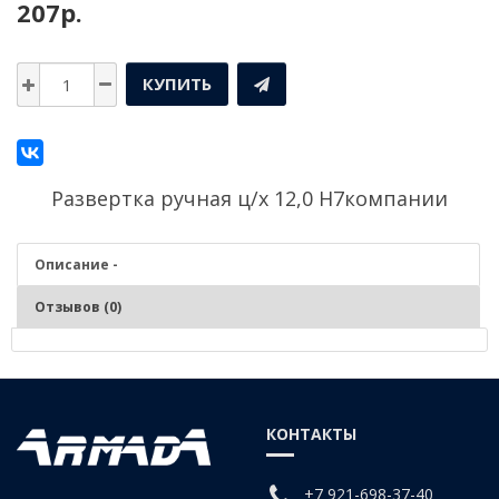
207р.
КУПИТЬ
Развертка ручная ц/х 12,0 Н7компании
Описание -
Отзывов (0)
Описание - Развертка ручная ц/х 12,0 Н7
Чистовая обработка цилиндрических отверстий в заготовках из
КОНТАКТЫ
чугунов, сталей, средней и низкой твердости, цветных сплавов
согласно заданного квалитета.
+7 921-698-37-40