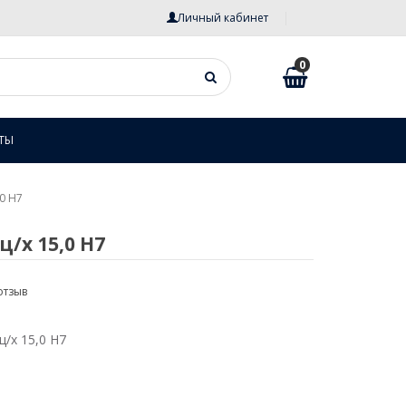
Личный кабинет
0
ТЫ
,0 Н7
/х 15,0 Н7
отзыв
ц/х 15,0 Н7