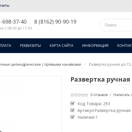
изиты
1-698-37-40
8 (8162) 90-90-19
о с 08:30 до 17:30
ОПЛАТА
РЕКВИЗИТЫ
КАРТА САЙТА
ИНФОРМАЦИЯ
КОНТАК
учные цилиндрические с прямыми канавками
Развертка ручная ц/х 15
Развертка ручная ц
0 отзывов
/
Написать 
Код Товара:
293
Артикул:Развертка ручная 
Наличие:1