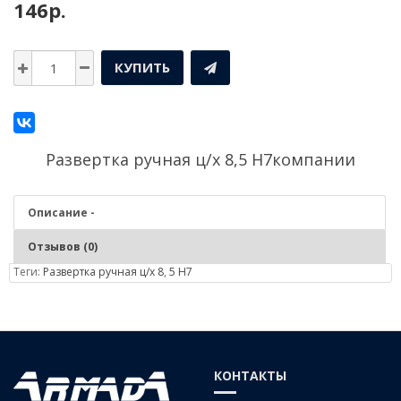
146р.
КУПИТЬ
Развертка ручная ц/х 8,5 Н7компании
Описание -
Отзывов (0)
Теги:
Развертка ручная ц/х 8
,
5 Н7
Описание - Развертка ручная ц/х 8,5 Н7
Чистовая обработка цилиндрических отверстий в заготовках из
чугунов, сталей, средней и низкой твердости, цветных сплавов
КОНТАКТЫ
согласно заданного квалитета.