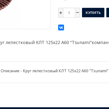
КУПИТЬ
уг лепестковый КЛТ 125х22 А60 "Tsunami"компа
Описание - Круг лепестковый КЛТ 125х22 А60 "Tsunami"