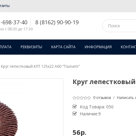
изиты
1-698-37-40
8 (8162) 90-90-19
о с 08:30 до 17:30
ОПЛАТА
РЕКВИЗИТЫ
КАРТА САЙТА
ИНФОРМАЦИЯ
КОНТАК
Круг лепестковый КЛТ 125х22 А60 "Tsunami"
Круг лепестковый 
0 отзывов
/
Написать 
Код Товара:
050
Наличие:9
56р.