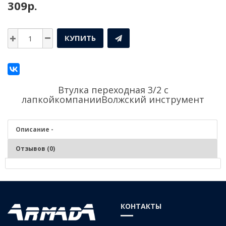
309р.
КУПИТЬ
Втулка переходная 3/2 с
лапкойкомпании
Волжский инструмент
Описание -
Отзывов (0)
Описание - Втулка переходная 3/2 с лапкой
Используется для центрованной фиксации осевого инструмента и
КОНТАКТЫ
приспособлений во внутренний конус Морзе шпинделей станков
и станочной оснастки, имеющей замок для удержания лапки.