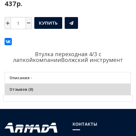
437р.
КУПИТЬ
Втулка переходная 4/3 с
лапкойкомпании
Волжский инструмент
Описание -
Отзывов (0)
Описание - Втулка переходная 4/3 с лапкой
Используется для центрованной фиксации осевого инструмента и
КОНТАКТЫ
приспособлений во внутренний конус Морзе шпинделей станков
и станочной оснастки, имеющей замок для удержания лапки.