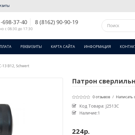
изиты
1-698-37-40
8 (8162) 90-90-19
о с 08:30 до 17:30
ОПЛАТА
РЕКВИЗИТЫ
КАРТА САЙТА
ИНФОРМАЦИЯ
КОНТАК
13 В12, Schwert
Патрон сверлильн
0 отзывов
/
Написать 
Код Товара:
J2513C
Наличие:1
224р.