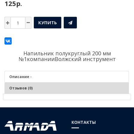
125р.
КУПИТЬ
Напильник полукруглый 200 мм
№1компании
Волжский инструмент
Описание -
Отзывов (0)
Описание - Напильник полукруглый 200 мм №1
Применяется для обработки материалов путём послойного
КОНТАКТЫ
срезания (опиливания). Являются универсальным инструментом в
работе слесаря т.к. объединяют в себе преимущества круглых и