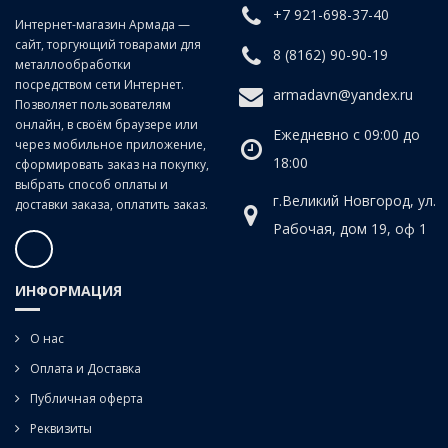
плоских напильников. Их плоская сторона используется для
+7 921-698-37-40
Интернет-магазин Армада —
обработки плоских поверхностей и пазов, а полукруглая – для
сайт, торгующий товарами для
опиливания вогнутых поверхностей, выпиливая сферических
8 (8162) 90-90-19
металлообработки
отверстий и выемок. Всегда имеет зауженный конец (носок).
посредством сети Интернет.
armadavn@yandex.ru
Позволяет пользователям
онлайн, в своём браузере или
Ежедневно с 09:00 до
через мобильное приложение,
18:00
сформировать заказ на покупку,
выбрать способ оплаты и
г.Великий Новгород, ул.
доставки заказа, оплатить заказ.
Рабочая, дом 19, оф 1
ИНФОРМАЦИЯ
О нас
Оплата и Доставка
Публичная оферта
Реквизиты