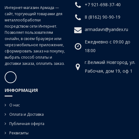
плоских напильников. Их плоская сторона используется для
+7 921-698-37-40
Интернет-магазин Армада —
обработки плоских поверхностей и пазов, а полукруглая – для
сайт, торгующий товарами для
опиливания вогнутых поверхностей, выпиливая сферических
8 (8162) 90-90-19
металлообработки
отверстий и выемок. Всегда имеет зауженный конец (носок).
посредством сети Интернет.
armadavn@yandex.ru
Позволяет пользователям
онлайн, в своём браузере или
Ежедневно с 09:00 до
через мобильное приложение,
18:00
сформировать заказ на покупку,
выбрать способ оплаты и
г.Великий Новгород, ул.
доставки заказа, оплатить заказ.
Рабочая, дом 19, оф 1
ИНФОРМАЦИЯ
О нас
Оплата и Доставка
Публичная оферта
Реквизиты