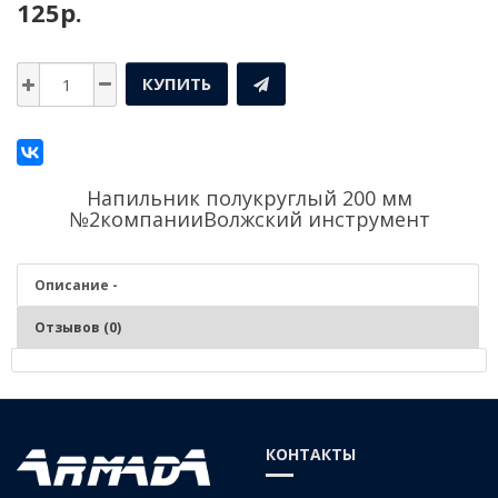
125р.
КУПИТЬ
Напильник полукруглый 200 мм
№2компании
Волжский инструмент
Описание -
Отзывов (0)
Описание - Напильник полукруглый 200 мм №2
Применяется для обработки материалов путём послойного
КОНТАКТЫ
срезания (опиливания). Являются универсальным инструментом в
работе слесаря т.к. объединяют в себе преимущества круглых и