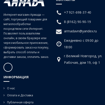
заготовках изделиях из чугунов, сталей средней и низкой
твердости, цветных сплавов.
+7 921-698-37-40
Интернет-магазин Армада —
сайт, торгующий товарами для
8 (8162) 90-90-19
металлообработки
Для сквозных отверстий.
посредством сети Интернет.
armadavn@yandex.ru
Позволяет пользователям
онлайн, в своём браузере или
Ежедневно с 09:00 до
через мобильное приложение,
18:00
сформировать заказ на покупку,
выбрать способ оплаты и
г.Великий Новгород, ул.
доставки заказа, оплатить заказ.
Рабочая, дом 19, оф 1
ИНФОРМАЦИЯ
О нас
Оплата и Доставка
Публичная оферта