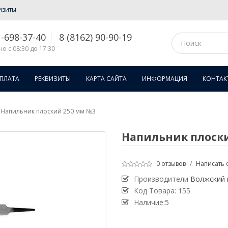
изиты
1-698-37-40
8 (8162) 90-90-19
о с 08:30 до 17:30
ОПЛАТА
РЕКВИЗИТЫ
КАРТА САЙТА
ИНФОРМАЦИЯ
КОНТАК
Напильник плоский 250 мм №3
Напильник плоск
0 отзывов
/
Написать 
Производители
Волжский 
Код Товара:
155
Наличие:5