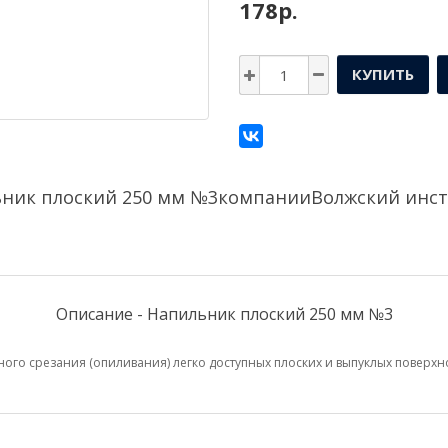
178р.
КУПИТЬ
ник плоский 250 мм №3компании
Волжский инс
Описание - Напильник плоский 250 мм №3
го срезания (опиливания) легко доступных плоских и выпуклых поверхно