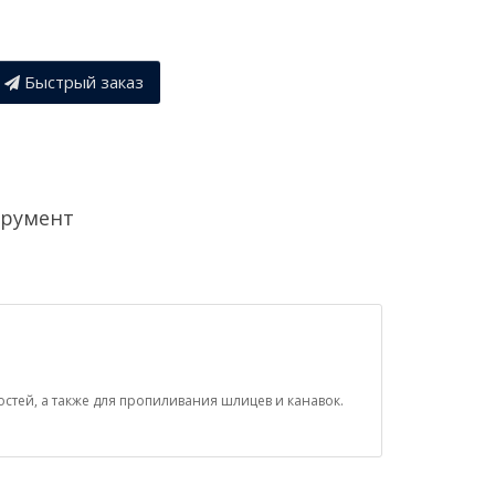
Быстрый заказ
трумент
стей, а также для пропиливания шлицев и канавок.